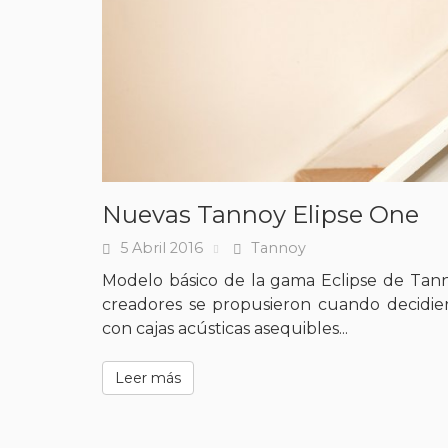
Nuevas Tannoy Elipse One
5 Abril 2016
Tannoy
Fecha
Tags
Modelo básico de la gama Eclipse de Tann
creadores se propusieron cuando decidiero
con cajas acústicas asequibles...
Leer más