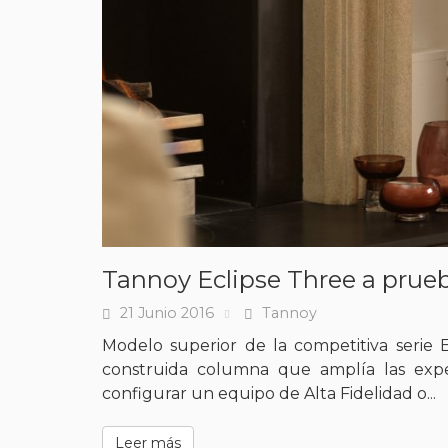
Tannoy Eclipse Three a prue
21 Junio 2016
Tannoy
Fecha
Tags
Modelo superior de la competitiva serie 
construida columna que amplía las exp
configurar un equipo de Alta Fidelidad o...
Leer más