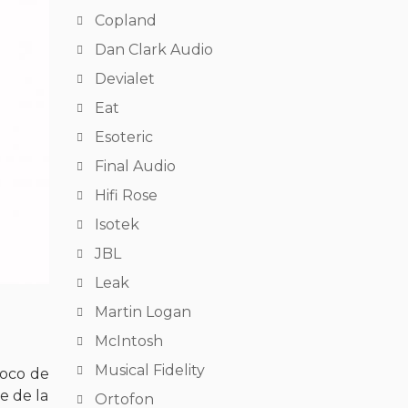
Copland
Dan Clark Audio
Devialet
Eat
Esoteric
Final Audio
Hifi Rose
Isotek
JBL
Leak
Martin Logan
McIntosh
Musical Fidelity
poco de
e de la
Ortofon