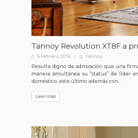
Tannoy Revolution XT8F a p
5 Febrero 2016
Tannoy
Fecha
Tags
Resulta digno de admiración que una firm
manera simultánea su “status” de líder en
doméstico, este último además con...
Leer más