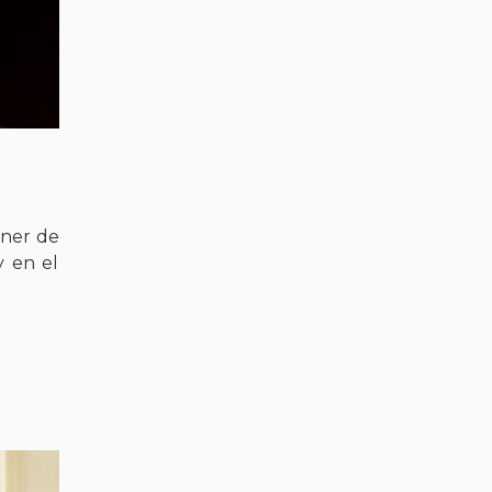
ener de
y en el