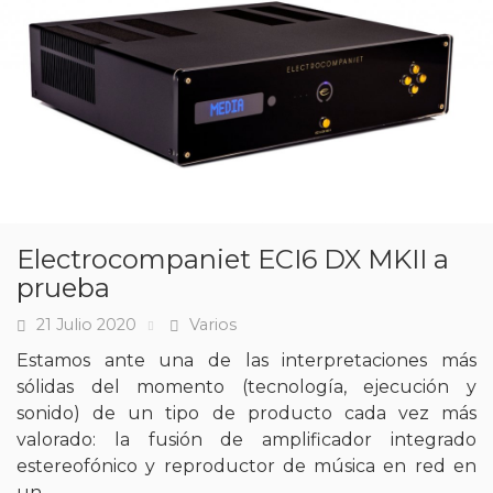
Electrocompaniet ECI6 DX MKII a
prueba
21 Julio 2020
Varios
Fecha
Tags
Estamos ante una de las interpretaciones más
sólidas del momento (tecnología, ejecución y
sonido) de un tipo de producto cada vez más
valorado: la fusión de amplificador integrado
estereofónico y reproductor de música en red en
un...