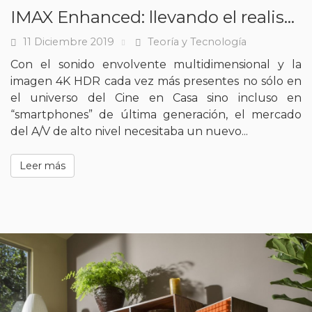
IMAX Enhanced: llevando el realismo audiovisual a un nuevo nivel de excelencia
11 Diciembre 2019
Teoría y Tecnología
Fecha
Tags
Con el sonido envolvente multidimensional y la
imagen 4K HDR cada vez más presentes no sólo en
el universo del Cine en Casa sino incluso en
“smartphones” de última generación, el mercado
del A/V de alto nivel necesitaba un nuevo...
Leer más