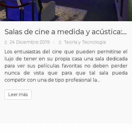
Salas de cine a medida y acústica: los retos a tener en cuenta
24 Diciembre 2019
Teoría y Tecnología
Fecha
Tags
Los entusiastas del cine que pueden permitirse el
lujo de tener en su propia casa una sala dedicada
para ver sus películas favoritas no deben perder
nunca de vista que para que tal sala pueda
competir con una de tipo profesional la...
Leer más