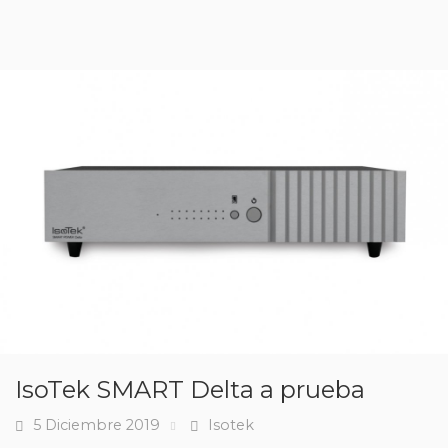
IsoTek SMART Delta a prueba
5 Diciembre 2019
Isotek
Fecha
Tags