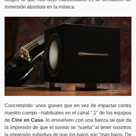
inmersión absoluta en la música.
Concretando: unos graves que en vez de impactar contra
nuestro cuerpo –habituales en el canal “.1” de los equipos
de
Cine en Casa
- lo envuelven con una fuerza tal que da
la impresión de que el sonido se “suelta” al tener nosotros
la impresión subjetiva de que los bajos son “más bajos. De