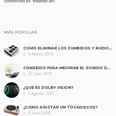
convencido es “estando ahí”.
MÁS POPULAR
CÓMO ELIMINAR LOS ZUMBIDOS Y RUIDOS DE NUESTRO EQUIPO DE SONIDO.
9 Marzo 2019
Fecha
CONSEJOS PARA MEJORAR EL SONIDO DE CUALQUIER TOCADISCOS
25 Julio 2019
Fecha
¿QUÉ ES DOLBY VISION?
2 Agosto 2017
Fecha
¿CÓMO AJUSTAR UN TOCADISCOS?
9 Abril 2018
Fecha