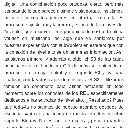
digital. Una combinación poco ortodoxa, cierto, pero más
sensata de lo que parece a simple vista porque, insistimos,
nosotros fuimos los primeros en alucinar con ella.
El
proceso de ajuste, muy laborioso, es una de las claves del
“invento”, que a su vez tiene por objeto demostrar la plena
validez en multicanal de algo que ya sabíamos por
nuestras experiencias con subwoofers en estéreo: que con
la conexión de nivel alto se obtiene más información. Así,
ajustamos primero, y además a oído, el
S3
de las cajas
principales escuchando un CD de música, repitiendo el
proceso con la caja central y el segundo
S3
y, ya para
finalizar, con las dos cajas de efectos y el
S2
. Utilizamos
también un sonómetro para afinar, actuando en todo
momento sobre los controles de los
REL
específicamente
dedicados a las entradas de nivel alto. ¿Resultado? Pues
que todavía no salimos de nuestro asombro después de
escuchar varias grabaciones de música en directo sobre
soporte Blu-ray. No es fácil de explicar, pero a grandes
rasgos lo que nos dejó maravillados es la sensación de