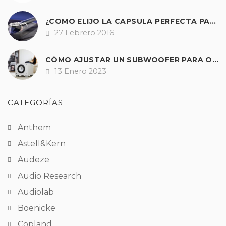
¿CÓMO ELIJO LA CÁPSULA PERFECTA PARA MI GIRADISCOS?
27 Febrero 2016
Fecha
CÓMO AJUSTAR UN SUBWOOFER PARA OBTENER UNOS GRAVES PERFECTOS EN HI-FI Y A/V
13 Enero 2023
Fecha
CATEGORÍAS
Anthem
Astell&Kern
Audeze
Audio Research
Audiolab
Boenicke
Copland