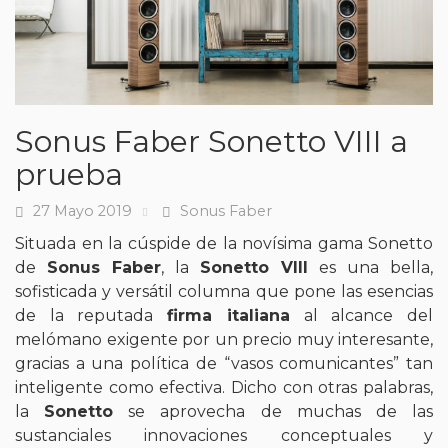
Sonus Faber Sonetto VIII a
prueba
27 Mayo 2019
Sonus Faber
Fecha
Tags
Situada en la cúspide de la novísima gama Sonetto
de
Sonus Faber
, la
Sonetto VIII
es una bella,
sofisticada y versátil columna que pone las esencias
de la reputada
firma italiana
al alcance del
melómano exigente por un precio muy interesante,
gracias a una política de “vasos comunicantes” tan
inteligente como efectiva. Dicho con otras palabras,
la
Sonetto
se aprovecha de muchas de las
sustanciales innovaciones conceptuales y