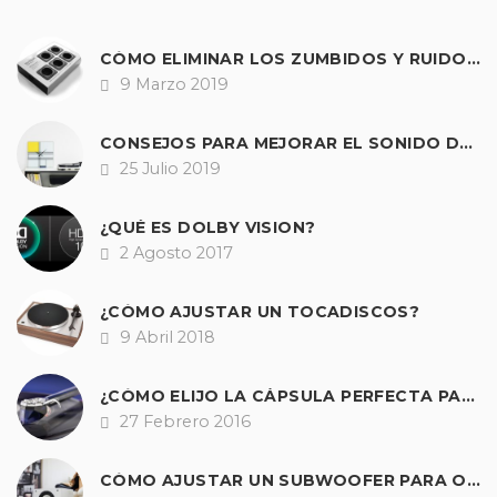
CÓMO ELIMINAR LOS ZUMBIDOS Y RUIDOS DE NUESTRO EQUIPO DE SONIDO.
9 Marzo 2019
Fecha
CONSEJOS PARA MEJORAR EL SONIDO DE CUALQUIER TOCADISCOS
25 Julio 2019
Fecha
¿QUÉ ES DOLBY VISION?
2 Agosto 2017
Fecha
¿CÓMO AJUSTAR UN TOCADISCOS?
9 Abril 2018
Fecha
¿CÓMO ELIJO LA CÁPSULA PERFECTA PARA MI GIRADISCOS?
27 Febrero 2016
Fecha
CÓMO AJUSTAR UN SUBWOOFER PARA OBTENER UNOS GRAVES PERFECTOS EN HI-FI Y A/V