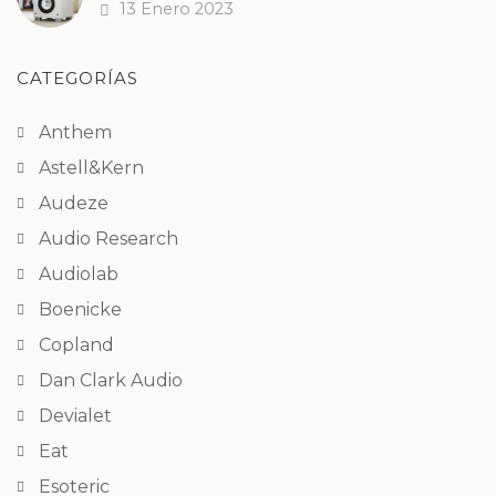
13 Enero 2023
Fecha
CATEGORÍAS
Anthem
Astell&Kern
Audeze
Audio Research
Audiolab
Boenicke
Copland
Dan Clark Audio
Devialet
Eat
Esoteric