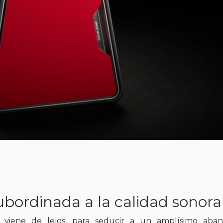
ubordinada a la calidad sonora
viene de lejos, para seducir a un amplísimo aban