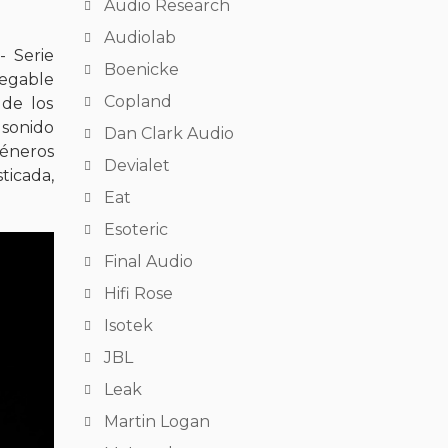
Audio Research
Audiolab
- Serie
Boenicke
negable
Copland
 de los
 sonido
Dan Clark Audio
géneros
Devialet
ticada,
Eat
Esoteric
Final Audio
Hifi Rose
Isotek
JBL
Leak
Martin Logan