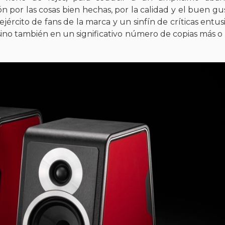
por las cosas bien hechas, por la calidad y el buen gu
ército de fans de la marca y un sinfín de críticas entusi
 sino también en un significativo número de copias más 