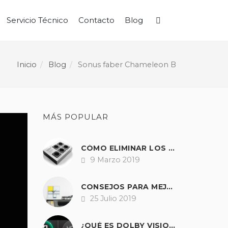
Servicio Técnico
Contacto
Blog
Buscar
Inicio
Blog
Sonus faber Chameleon B
MÁS POPULAR
CÓMO ELIMINAR LOS ZUMBIDOS Y RUIDOS DE NUESTRO EQUIPO DE SONIDO.
9 Marzo 2019
Fecha
CONSEJOS PARA MEJORAR EL SONIDO DE CUALQUIER TOCADISCOS
25 Julio 2019
Fecha
¿QUÉ ES DOLBY VISION?