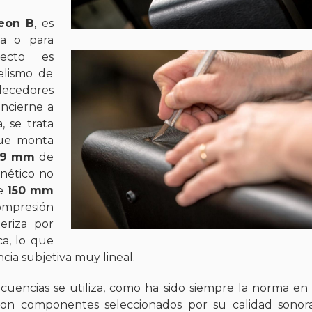
eon B
, es
ía o para
pecto es
elismo de
llecedores
oncierne a
, se trata
que monta
29 mm
de
nético no
e
150 mm
mpresión
eriza por
a, lo que
cia subjetiva muy lineal.
recuencias se utiliza, como ha sido siempre la norma en
con componentes seleccionados por su calidad sonor