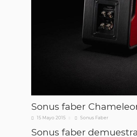
Sonus faber Chameleo
15 Mayo 2015
Sonus Faber
Fecha
Tags
Sonus faber demuestra