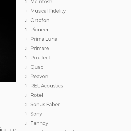
McIntosh
Musical Fidelity
Ortofon
Pioneer
Prima Luna
Primare
Pro-Ject
Quad
Reavon
REL Acoustics
Rotel
Sonus Faber
Sony
Tannoy
ico de