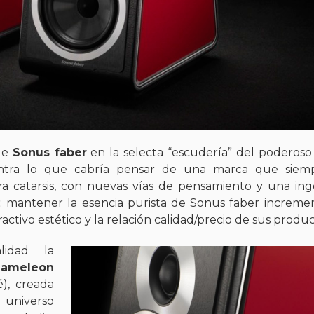
 de
Sonus faber
en la selecta “escudería” del poderos
ntra lo que cabría pensar de una marca que siem
 catarsis, con nuevas vías de pensamiento y una ing
o: mantener la esencia purista de Sonus faber increm
tractivo estético y la relación calidad/precio de sus produc
idad la
ameleon
), creada
 universo