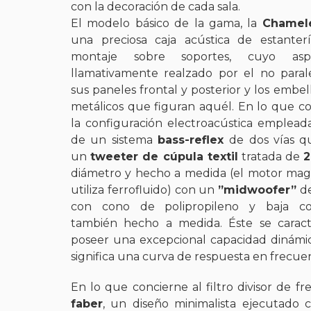
con la decoración de cada sala.
El modelo básico de la gama, la
Chamel
una preciosa caja acústica de estanter
montaje sobre soportes, cuyo as
llamativamente realzado por el no paral
sus paneles frontal y posterior y los embe
metálicos que figuran aquél. En lo que c
la configuración electroacústica empleada
de un sistema
bass-reflex
de dos vías 
un
tweeter de cúpula textil
tratada de
diámetro y hecho a medida (el motor mag
utiliza ferrofluido) con un
”midwoofer”
d
con cono de polipropileno y baja co
también hecho a medida. Éste se caract
poseer una excepcional capacidad dinámic
significa una curva de respuesta en frecuen
En lo que concierne al filtro divisor de f
faber
, un diseño minimalista ejecutado 