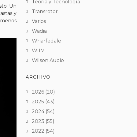
Teoría y Tecnología
sto. Un
Transrotor
astas y
o menos
Varios
Wadia
Wharfedale
WIIM
Wilson Audio
ARCHIVO
2026
(20)
2025
(43)
2024
(54)
2023
(55)
2022
(54)