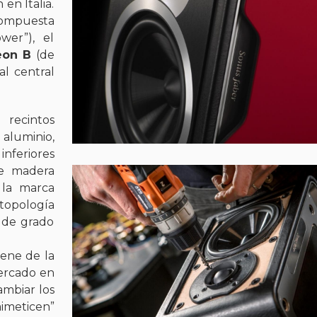
 en Italia.
ompuesta
er”), el
eon B
(de
al central
recintos
aluminio,
inferiores
de madera
 la marca
e topología
 de grado
ene de la
mercado en
ambiar los
mimeticen”