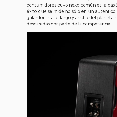
consumidores cuyo nexo común es la pasión 
éxito que se mide no sólo en un auténtico ej
galardones a lo largo y ancho del planeta,
descaradas por parte de la competencia.