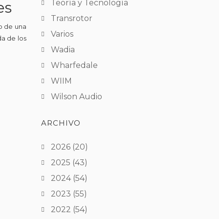
Teoría y Tecnología
es
Transrotor
o de una
Varios
da de los
Wadia
Wharfedale
WIIM
Wilson Audio
ARCHIVO
2026
(20)
2025
(43)
2024
(54)
2023
(55)
2022
(54)