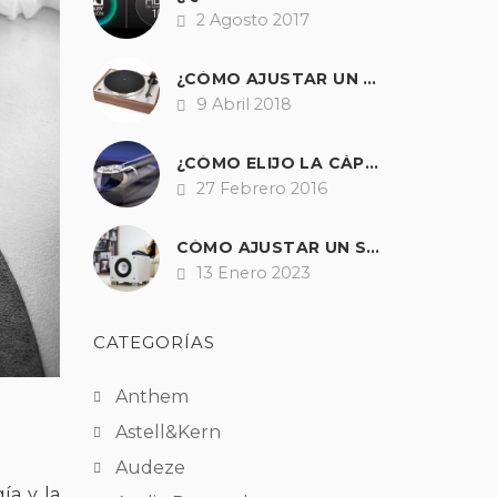
2 Agosto 2017
Fecha
¿CÓMO AJUSTAR UN TOCADISCOS?
9 Abril 2018
Fecha
¿CÓMO ELIJO LA CÁPSULA PERFECTA PARA MI GIRADISCOS?
27 Febrero 2016
Fecha
CÓMO AJUSTAR UN SUBWOOFER PARA OBTENER UNOS GRAVES PERFECTOS EN HI-FI Y A/V
13 Enero 2023
Fecha
CATEGORÍAS
Anthem
Astell&Kern
Audeze
ía y la