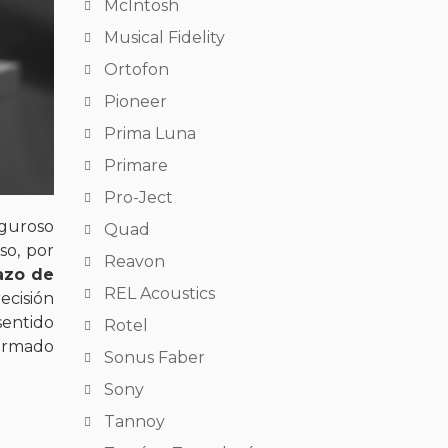
McIntosh
Musical Fidelity
Ortofon
Pioneer
Prima Luna
Primare
Pro-Ject
iguroso
Quad
so, por
Reavon
azo de
REL Acoustics
ecisión
sentido
Rotel
firmado
Sonus Faber
Sony
Tannoy