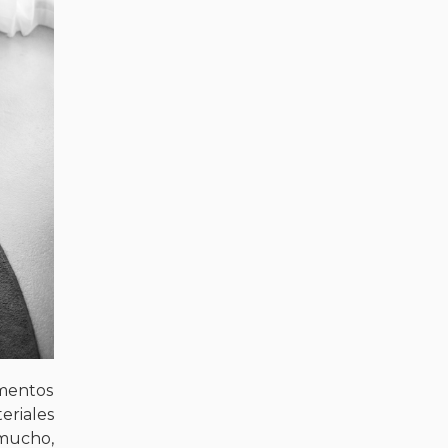
imentos
eriales
 mucho,