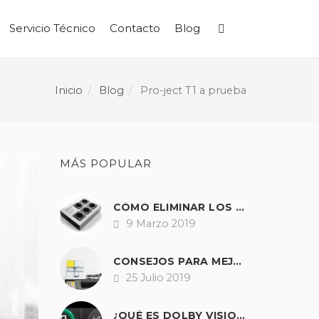
Servicio Técnico
Contacto
Blog
Buscar
Inicio
Blog
Pro-ject T1 a prueba
MÁS POPULAR
CÓMO ELIMINAR LOS ZUMBIDOS Y RUIDOS DE NUESTRO EQUIPO DE SONIDO.
9 Marzo 2019
Fecha
CONSEJOS PARA MEJORAR EL SONIDO DE CUALQUIER TOCADISCOS
25 Julio 2019
Fecha
¿QUÉ ES DOLBY VISION?