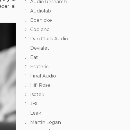
Audio Research
ecer al
Audiolab
Boenicke
Copland
Dan Clark Audio
Devialet
Eat
Esoteric
Final Audio
Hifi Rose
Isotek
JBL
Leak
Martin Logan