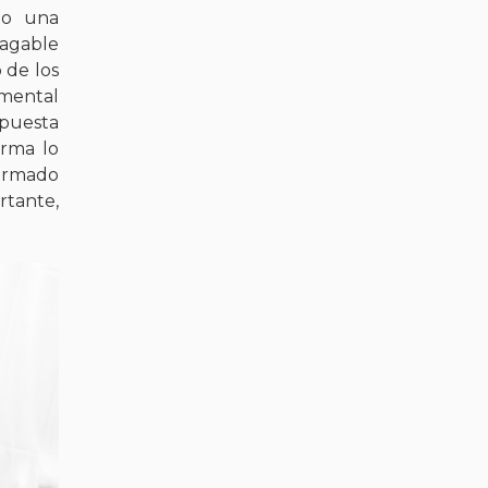
do una
pagable
 de los
amental
spuesta
orma lo
formado
tante,