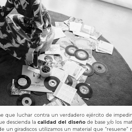
iene que luchar contra un verdadero ejército de imped
ue descienda la
calidad del diseño
de base y/o los mat
e un giradiscos utilizamos un material que “resuene”