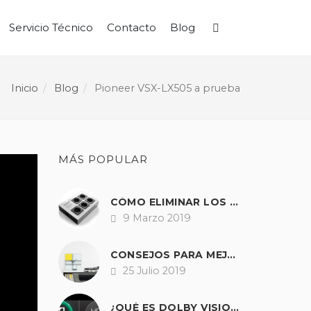
Servicio Técnico
Contacto
Blog
Buscar
Inicio
Blog
Pioneer VSX-LX505 a prueba
MÁS POPULAR
CÓMO ELIMINAR LOS ZUMBIDOS Y RUIDOS DE NUESTRO EQUIPO DE SONIDO.
9 Marzo 2019
Fecha
CONSEJOS PARA MEJORAR EL SONIDO DE CUALQUIER TOCADISCOS
25 Julio 2019
Fecha
¿QUÉ ES DOLBY VISION?