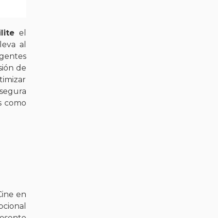
ilite
el
leva al
igentes
sión de
imizar
asegura
os como
Cine en
pcional
resente