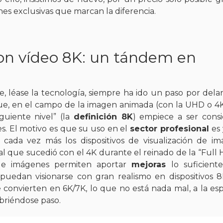
es exclusivas que marcan la diferencia.
con vídeo 8K: un tándem en
, léase la tecnología, siempre ha ido un paso por dela
ue, en el campo de la imagen animada (con la UHD o 
iguiente nivel” (la
definición 8K
) empiece a ser cons
es.
El motivo es que su uso en el
sector profesional
es
 cada vez más los dispositivos de visualización de i
l que sucedió con el 4K durante el reinado de la “Full H
 de imágenes permiten aportar
mejoras
lo suficien
uedan visionarse con gran realismo en dispositivos 8K
 convierten en 6K/7K, lo que no está nada mal, a la es
briéndose paso.