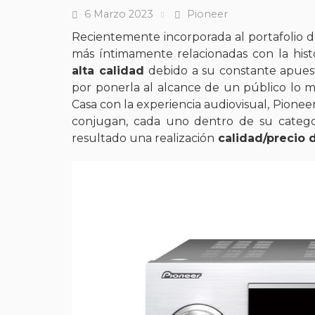
6 Marzo 2023
Pioneer
Fecha
Tags
Recientemente incorporada al portafolio de
más íntimamente relacionadas con la hist
alta calidad
debido a su constante apues
por ponerla al alcance de un público lo m
Casa con la experiencia audiovisual, Pione
conjugan, cada uno dentro de su categorí
resultado una realización
calidad/precio di