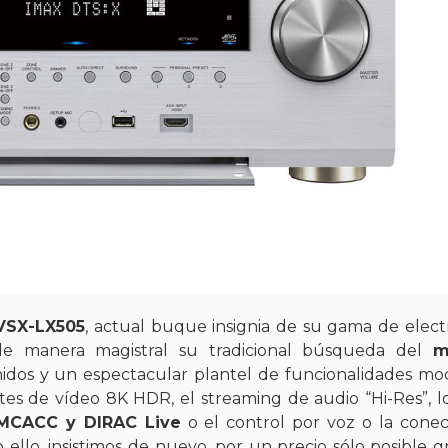
 VSX-LX505
, actual buque insignia de su gama de elect
 de manera magistral su tradicional búsqueda del
m
idos y un espectacular plantel de funcionalidades mo
tes de vídeo 8K HDR, el streaming de audio “Hi-Res”, 
CACC y DIRAC Live
o el control por voz o la conec
ello, insistimos de nuevo, por un precio sólo posible gr