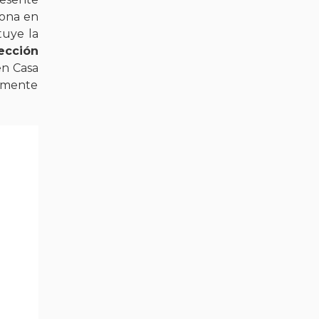
pona en
tuye la
ección
en Casa
damente