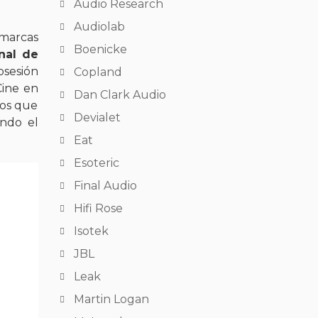
Audio Research
Audiolab
 marcas
Boenicke
nal de
bsesión
Copland
Cine en
Dan Clark Audio
tos que
Devialet
endo el
Eat
Esoteric
Final Audio
Hifi Rose
Isotek
JBL
Leak
Martin Logan