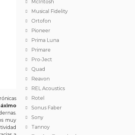
McIntosh
Musical Fidelity
Ortofon
Pioneer
Prima Luna
Primare
Pro-Ject
Quad
Reavon
REL Acoustics
Rotel
rónicas
áximo
Sonus Faber
dernas.
Sony
los muy
Tannoy
tividad
acias a