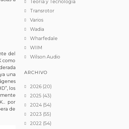
Teoría y Tecnología
Transrotor
Varios
Wadia
Wharfedale
WIIM
nte del
Wilson Audio
4K como
iderada
ARCHIVO
 ya una
mágenes
2026
(20)
D”, los
temente
2025
(43)
... por
2024
(54)
pera de
2023
(55)
2022
(54)