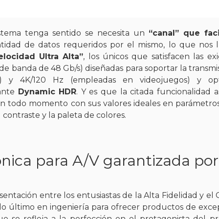
stema tenga sentido se necesita un
“canal” que fac
idad de datos requeridos por el mismo, lo que nos l
locidad Ultra Alta”
, los únicos que satisfacen las ex
 de banda de 48 Gb/s) diseñadas para soportar la transmi
o) y 4K/120 Hz (empleadas en videojuegos) y opt
sante
Dynamic HDR
. Y es que la citada funcionalidad 
en todo momento con sus valores ideales en parámetr
l contraste y la paleta de colores.
nica para A/V garantizada por
ntación entre los entusiastas de la Alta Fidelidad y el 
 último en ingeniería para ofrecer productos de exce
e se refleja a la perfección en el protagonista del p