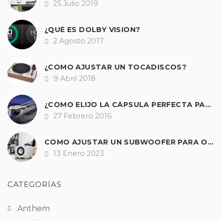
25 Julio 2019
Fecha
¿QUÉ ES DOLBY VISION?
2 Agosto 2017
Fecha
¿CÓMO AJUSTAR UN TOCADISCOS?
9 Abril 2018
Fecha
¿CÓMO ELIJO LA CÁPSULA PERFECTA PARA MI GIRADISCOS?
27 Febrero 2016
Fecha
CÓMO AJUSTAR UN SUBWOOFER PARA OBTENER UNOS GRAVES PERFECTOS EN HI-FI Y A/V
13 Enero 2023
Fecha
CATEGORÍAS
Anthem