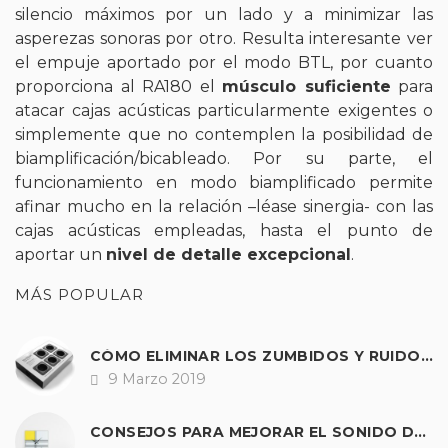
silencio máximos por un lado y a minimizar las
asperezas sonoras por otro. Resulta interesante ver
el empuje aportado por el modo BTL, por cuanto
proporciona al RA180 el
músculo suficiente
para
atacar cajas acústicas particularmente exigentes o
simplemente que no contemplen la posibilidad de
biamplificación/bicableado. Por su parte, el
funcionamiento en modo biamplificado permite
afinar mucho en la relación –léase sinergia- con las
cajas acústicas empleadas, hasta el punto de
aportar un
nivel de detalle excepcional
.
MÁS POPULAR
CÓMO ELIMINAR LOS ZUMBIDOS Y RUIDOS DE NUESTRO EQUIPO DE SONIDO.
9 Marzo 2019
Fecha
CONSEJOS PARA MEJORAR EL SONIDO DE CUALQUIER TOCADISCOS