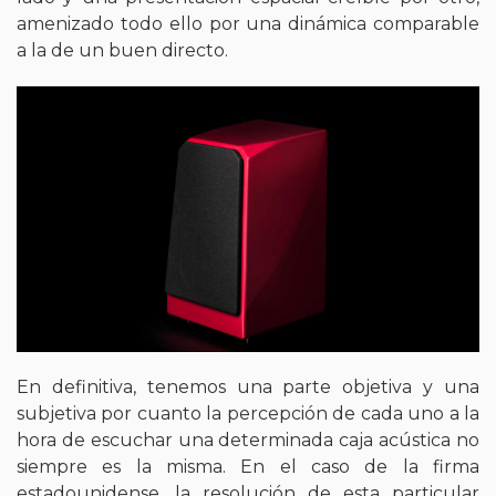
amenizado todo ello por una dinámica comparable
a la de un buen directo.
En definitiva, tenemos una parte objetiva y una
subjetiva por cuanto la percepción de cada uno a la
hora de escuchar una determinada caja acústica no
siempre es la misma. En el caso de la firma
estadounidense, la resolución de esta particular