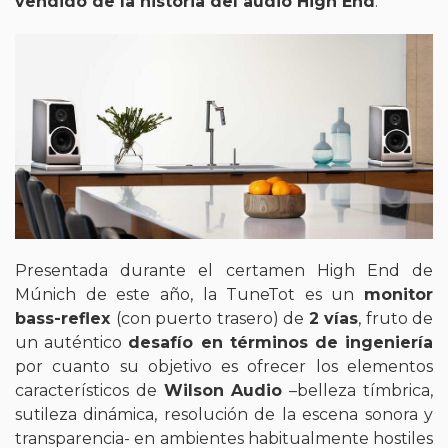
vendido de la historia del audio High End
.
Presentada durante el certamen High End de
Múnich de este año, la TuneTot es un
monitor
bass-reflex
(con puerto trasero) de
2 vías
, fruto de
un auténtico
desafío en términos de ingeniería
por cuanto su objetivo es ofrecer los elementos
característicos de
Wilson Audio
–belleza tímbrica,
sutileza dinámica, resolución de la escena sonora y
transparencia- en ambientes habitualmente hostiles