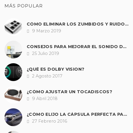
MÁS POPULAR
CÓMO ELIMINAR LOS ZUMBIDOS Y RUIDOS DE NUESTRO EQUIPO DE SONIDO.
9 Marzo 2019
Fecha
CONSEJOS PARA MEJORAR EL SONIDO DE CUALQUIER TOCADISCOS
25 Julio 2019
Fecha
¿QUÉ ES DOLBY VISION?
2 Agosto 2017
Fecha
¿CÓMO AJUSTAR UN TOCADISCOS?
9 Abril 2018
Fecha
¿CÓMO ELIJO LA CÁPSULA PERFECTA PARA MI GIRADISCOS?
27 Febrero 2016
Fecha