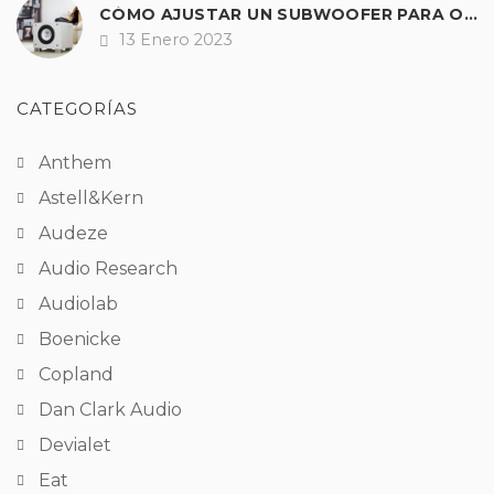
CÓMO AJUSTAR UN SUBWOOFER PARA OBTENER UNOS GRAVES PERFECTOS EN HI-FI Y A/V
13 Enero 2023
Fecha
CATEGORÍAS
Anthem
Astell&Kern
Audeze
Audio Research
Audiolab
Boenicke
Copland
Dan Clark Audio
Devialet
Eat