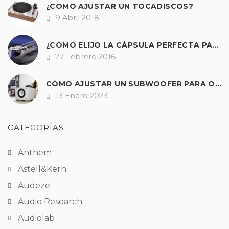
¿CÓMO AJUSTAR UN TOCADISCOS?
9 Abril 2018
Fecha
¿CÓMO ELIJO LA CÁPSULA PERFECTA PARA MI GIRADISCOS?
27 Febrero 2016
Fecha
CÓMO AJUSTAR UN SUBWOOFER PARA OBTENER UNOS GRAVES PERFECTOS EN HI-FI Y A/V
13 Enero 2023
Fecha
CATEGORÍAS
Anthem
Astell&Kern
Audeze
Audio Research
Audiolab