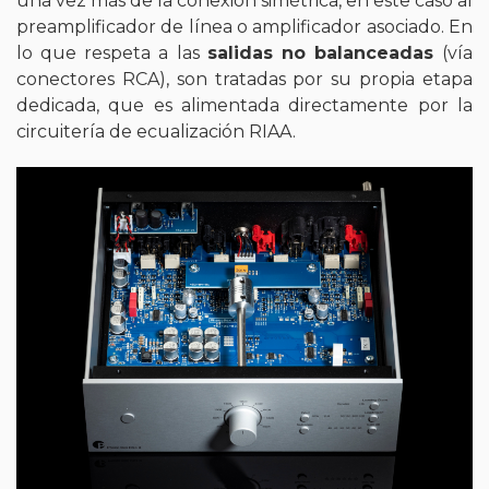
una vez más de la conexión simétrica, en este caso al
preamplificador de línea o amplificador asociado. En
lo que respeta a las
salidas no balanceadas
(vía
conectores RCA), son tratadas por su propia etapa
dedicada, que es alimentada directamente por la
circuitería de ecualización RIAA.