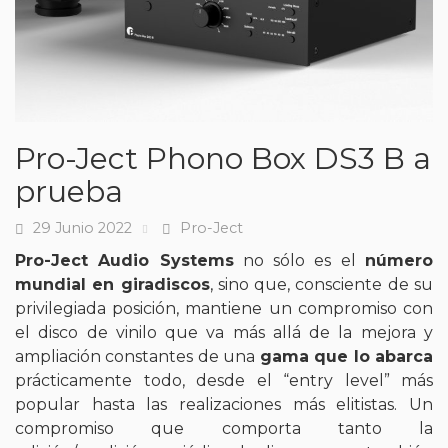
Pro-Ject Phono Box DS3 B a
prueba
29 Junio 2022
Pro-Ject
Fecha
Tags
Pro-Ject Audio Systems
no sólo es el
número
mundial en giradiscos
, sino que, consciente de su
privilegiada posición, mantiene un compromiso con
el disco de vinilo que va más allá de la mejora y
ampliación constantes de una
gama que lo abarca
prácticamente todo, desde el “entry level” más
popular hasta las realizaciones más elitistas. Un
compromiso que comporta tanto la