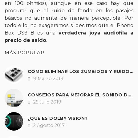
en 100 ohmios), aunque en ese caso hay que
procurar que el ruido de fondo en los pasajes
básicos no aumente de manera perceptible. Por
todo ello, no exageramos si decirnos que el Phono
Box DS3 B es una
verdadera joya audiófila a
precio de saldo
.
MÁS POPULAR
CÓMO ELIMINAR LOS ZUMBIDOS Y RUIDOS DE NUESTRO EQUIPO DE SONIDO.
9 Marzo 2019
Fecha
CONSEJOS PARA MEJORAR EL SONIDO DE CUALQUIER TOCADISCOS
25 Julio 2019
Fecha
¿QUÉ ES DOLBY VISION?
2 Agosto 2017
Fecha