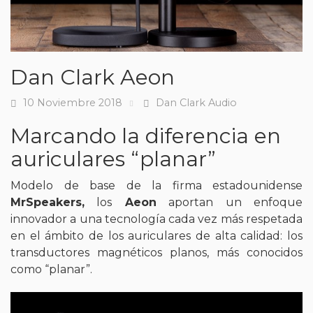
Dan Clark Aeon
10 Noviembre 2018
Dan Clark Audio
Fecha
Tags
Marcando la diferencia en
auriculares “planar”
Modelo de base de la firma estadounidense
MrSpeakers,
los
Aeon
aportan un enfoque
innovador a una tecnología cada vez más respetada
en el ámbito de los auriculares de alta calidad: los
transductores magnéticos planos, más conocidos
como “planar”.