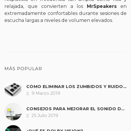
relajada, que convierten a los
MrSpeakers
en
extremadamente confortables durante sesiones de
escucha largas a niveles de volumen elevados.
MÁS POPULAR
CÓMO ELIMINAR LOS ZUMBIDOS Y RUIDOS DE NUESTRO EQUIPO DE SONIDO.
9 Marzo 2019
Fecha
CONSEJOS PARA MEJORAR EL SONIDO DE CUALQUIER TOCADISCOS
25 Julio 2019
Fecha