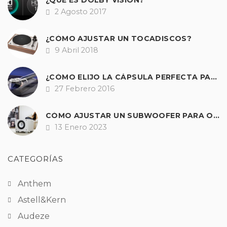
¿QUÉ ES DOLBY VISION?
2 Agosto 2017
Fecha
¿CÓMO AJUSTAR UN TOCADISCOS?
9 Abril 2018
Fecha
¿CÓMO ELIJO LA CÁPSULA PERFECTA PARA MI GIRADISCOS?
27 Febrero 2016
Fecha
CÓMO AJUSTAR UN SUBWOOFER PARA OBTENER UNOS GRAVES PERFECTOS EN HI-FI Y A/V
13 Enero 2023
Fecha
CATEGORÍAS
Anthem
Astell&Kern
Audeze