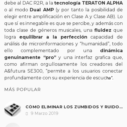
debe al DAC R2R, a la
tecnología TERATON ALPHA
o al modo
Dual AMP
(y por tanto la posibilidad de
elegir entre amplificación en Clase A y Clase AB). Lo
que sí es innegable es que se percibe, y además con
toda clase de géneros musicales, una
fluidez
que
logra
equilibrar a la perfección
capacidad de
análisis de microinformaciones y “humanidad”, todo
ello complementado por una
dinámica
genuinamente “pro”
y una interfaz grafica que,
como afirman orgullosamente los creadores del
A&futura SE300, “permite a los usuarios conectar
profundamente con su experiencia de escuc
ha”.
MÁS POPULAR
CÓMO ELIMINAR LOS ZUMBIDOS Y RUIDOS DE NUESTRO EQUIPO DE SONIDO.
9 Marzo 2019
Fecha