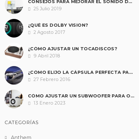
CONSEJOS PARA MEJORAR EL SONIDO DE CUALQUIER TOCADISCOS
25 Julio 2019
Fecha
¿QUÉ ES DOLBY VISION?
2 Agosto 2017
Fecha
¿CÓMO AJUSTAR UN TOCADISCOS?
9 Abril 2018
Fecha
¿CÓMO ELIJO LA CÁPSULA PERFECTA PARA MI GIRADISCOS?
27 Febrero 2016
Fecha
CÓMO AJUSTAR UN SUBWOOFER PARA OBTENER UNOS GRAVES PERFECTOS EN HI-FI Y A/V
13 Enero 2023
Fecha
CATEGORÍAS
Anthem