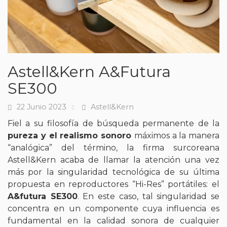
Astell&Kern A&Futura
SE300
22 Junio 2023
Astell&Kern
Fecha
Tags
Fiel a su filosofía de búsqueda permanente de la
pureza y el realismo sonoro
máximos a la manera
“analógica” del término, la firma surcoreana
Astell&Kern acaba de llamar la atención una vez
más por la singularidad tecnológica de su última
propuesta en reproductores “Hi-Res” portátiles: el
A&futura SE300
. En este caso, tal singularidad se
concentra en un componente cuya influencia es
fundamental en la calidad sonora de cualquier