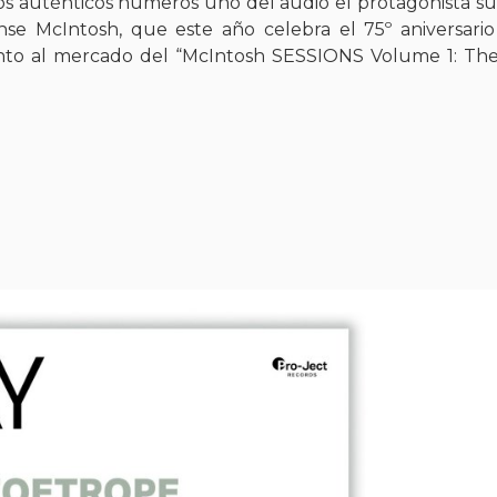
s auténticos números uno del audio el protagonista 
ense McIntosh, que este año celebra el 75º aniversari
ento al mercado del “McIntosh SESSIONS Volume 1: Th