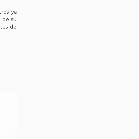
tros ya
o de su
ntes de