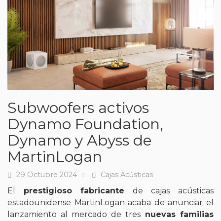
Subwoofers activos
Dynamo Foundation,
Dynamo y Abyss de
MartinLogan
29 Octubre 2024
Cajas Acústicas
Fecha
Tags
El
prestigioso fabricante
de cajas acústicas
estadounidense MartinLogan acaba de anunciar el
lanzamiento al mercado de tres
nuevas familias