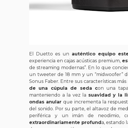
El Duetto es un
auténtico equipo est
experiencia en cajas acústicas premium,
es
de streaming modernas”. En lo que conciern
un tweeter de 18 mm y un “midwoofer” de
Sonus Faber. Entre sus características más s
de una cúpula de seda c
on una tapa 
manteniendo a la vez la
suavidad y la l
ondas anular
que incrementa la respuesta
del sonido. Por su parte, el altavoz de m
periférica y un imán de neodimio, 
extraordinariamente profund
a, estando 