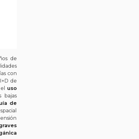
ños de
lidades
ías con
 I+D de
 el
uso
s bajas
ía de
spacial
pensión
graves
gánica