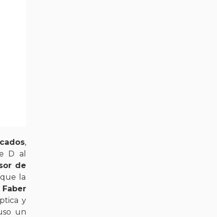
icados
,
e D al
isor de
 que la
 Faber
ptica y
luso un