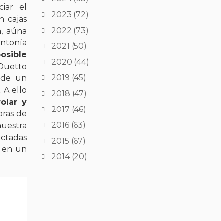
iar el
2023
(72)
 cajas
2022
(73)
a, aúna
intonía
2021
(50)
osible
2020
(44)
 Duetto
2019
(45)
 de un
 A ello
2018
(47)
rolar y
2017
(46)
bras de
2016
(63)
nuestra
ectadas
2015
(67)
n en un
2014
(20)