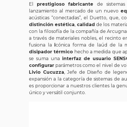
El
prestigioso fabricante
de sistemas
lanzamiento al mercado de un nuevo
eq
acústicas “conectadas”, el Duetto, que, 
distinción estética
,
calidad
de los materi
con la filosofía de la compañía de Arcugna
a través de materiales nobles, el recinto 
fusiona la
i
cónica forma de laúd de la m
disipador térmico
hecho a medida que apor
se suma una
interfaz de usuario SEN
configurar
parámetros como el nivel de vol
Livio Cucuzza
, Jefe de Diseño de legend
expansión a la categoría de sistemas de au
es proporcionar a nuestros clientes la ge
único y versátil conjunto.