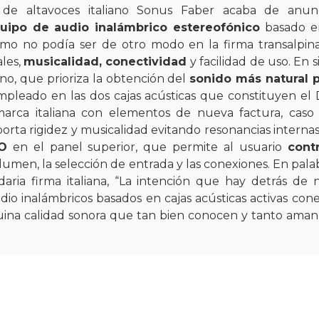
 de altavoces italiano Sonus Faber acaba de anunc
uipo de audio inalámbrico estereofónico
basado en
como no podía ser de otro modo en la firma transalpin
ales,
musicalidad, conectividad
y facilidad de uso. En s
no, que prioriza la obtención del
sonido más natural p
empleado en las dos cajas acústicas que constituyen el
arca italiana con elementos de nueva factura, caso
ta rigidez y musicalidad evitando resonancias internas.
SO
en el panel superior, que permite al usuario
cont
umen, la selección de entrada y las conexiones. En pala
aria firma italiana, “La intención que hay detrás de 
dio inalámbricos basados en cajas acústicas activas con
nuina calidad sonora que tan bien conocen y tanto ama