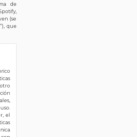
ema de
potify,
yen (se
”), que
rico
icas
otro
ción
les,
uso.
r, el
icas
nica