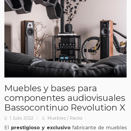
Muebles y bases para
componentes audiovisuales
Bassocontinuo Revolution X
1 Julio 2022
Muebles / Racks
Fecha
Tags
El
prestigioso y exclusivo
fabricante de muebles