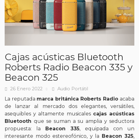
Cajas acústicas Bluetooth
Roberts Radio Beacon 335 y
Beacon 325
26 Enero 2022
Audio Portátil
Fecha
Tags
La reputada
marca británica Roberts Radio
acaba
de lanzar al mercado dos elegantes, versátiles,
asequibles y altamente musicales
cajas acústicas
Bluetooth
que se suman a su amplia y seductora
propuesta: la
Beacon 335
, equipada con un
interesante modo estereofónico, y la
Beacon 325
,