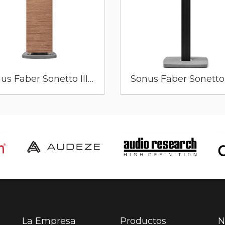
Sonus Faber Sonetto III G2
La Empresa
Productos
N