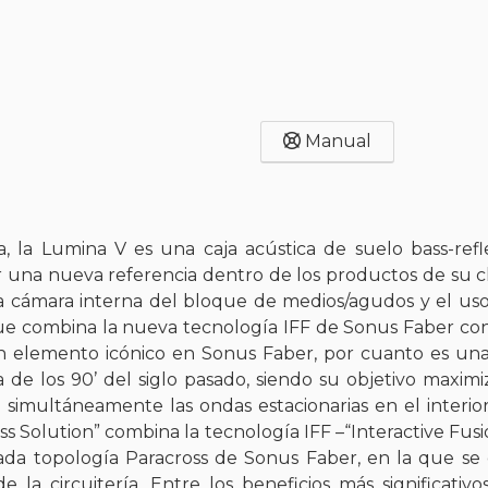
Manual
la Lumina V es una caja acústica de suelo bass-refl
r una nueva referencia dentro de los productos de su cl
a cámara interna del bloque de medios/agudos y el uso 
que combina la nueva tecnología IFF de Sonus Faber con l
un elemento icónico en Sonus Faber, por cuanto es una
de los 90’ del siglo pasado, siendo su objetivo maximiza
simultáneamente las ondas estacionarias en el interio
oss Solution” combina la tecnología IFF –“Interactive Fusio
a topología Paracross de Sonus Faber, en la que se 
 la circuitería. Entre los beneficios más significativo