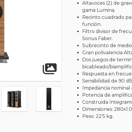
Altavoces (2) de gra
gama Lumina.
Recinto cuadrado para
función.
Filtro divisor de fre
Sonus Faber.
Subrecinto de medio
Gran polivalencia Alt
Dos juegos de termin
Abrir gal
bicableado/biamplific
Respuesta en frecue
Sensibilidad de 90 d
Impedancia nominal 
Potencia de amplifi
Construida íntegrame
Dimensiones: 280x1.0
Peso: 22’5 kg.