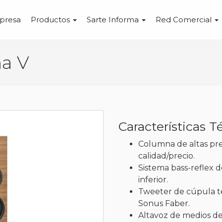
presa
Productos
Sarte Informa
Red Comercial
a V
Características T
Columna de altas pre
calidad/precio.
Sistema bass-reflex d
inferior.
Tweeter de cúpula te
Sonus Faber.
Altavoz de medios d