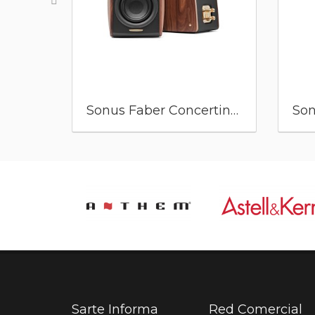
Sonus Faber Concertino G4
Sarte Informa
Red Comercial