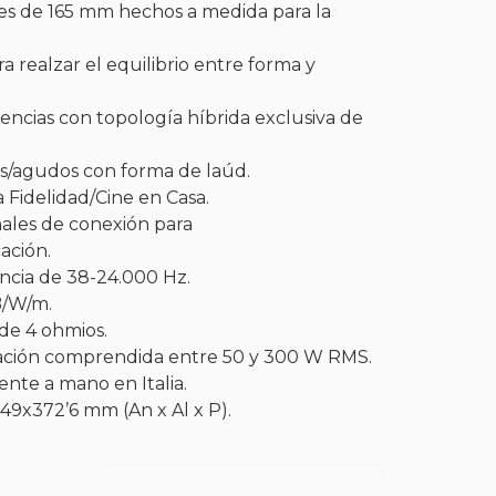
ves de 165 mm hechos a medida para la
 realzar el equilibrio entre forma y
cuencias con topología híbrida exclusiva de
s/agudos con forma de laúd.
a Fidelidad/Cine en Casa.
ales de conexión para
ería
ación.
ncia de 38-24.000 Hz.
B/W/m.
de 4 ohmios.
cación comprendida entre 50 y 300 W RMS.
nte a mano en Italia.
49x372’6 mm (An x Al x P).