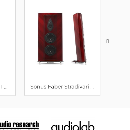
Sonus Faber Sonetto I G2
Sonus Faber Stradivari G2
So