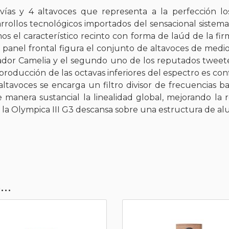
ías y 4 altavoces que representa a la perfección los
sarrollos tecnológicos importados del sensacional siste
os el característico recinto con forma de laúd de la fi
l panel frontal figura el conjunto de altavoces de med
novador Camelia y el segundo uno de los reputados twee
producción de las octavas inferiores del espectro es co
altavoces se encarga un filtro divisor de frecuencias 
anera sustancial la linealidad global, mejorando la re
 la Olympica III G3 descansa sobre una estructura de a
..