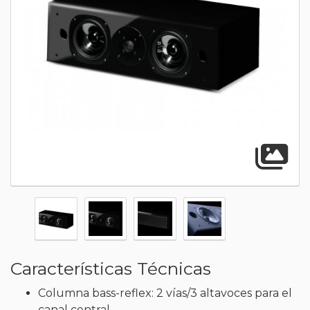
A
Características Técnicas
Columna bass-reflex: 2 vías/3 altavoces para el
canal central.