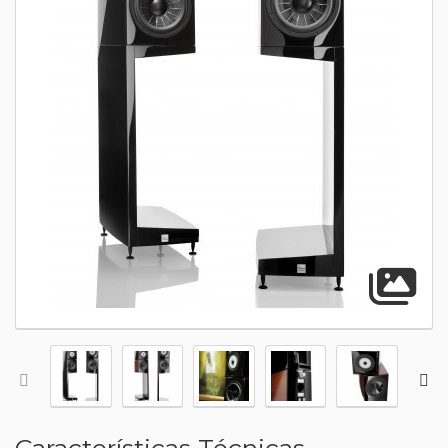
A
Características Técnicas