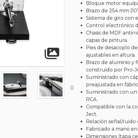
Bloque motor equipa
Brazo de 254 mm (10”
Sistema de giro con e
Control electrónico d
Chasis de MDF antirr
capas de pintura.
Pies de desacoplo d
Abrir gal
ajustables en altura.
Brazo de aluminio y 
construido por Pro-J
Suministrado con cáp
preajustada en fábric
Suministrado con un 
RCA.
Compatible con la co
Ject.
Relación señal/ruido 
Fabricado a mano en
Dimensiones (tapa ce