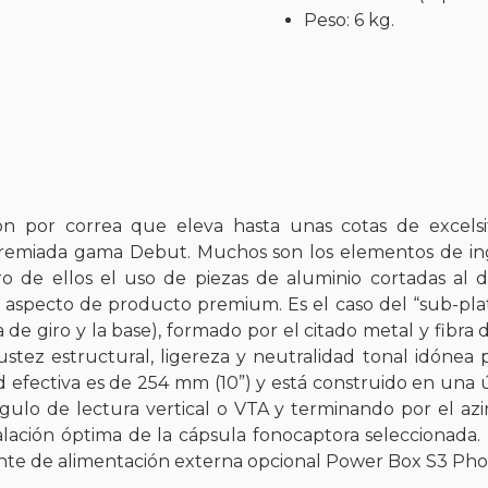
Peso: 6 kg.
ión por correa que eleva hasta unas cotas de excelsi
remiada gama Debut. Muchos son los elementos de ing
ro de ellos el uso de piezas de aluminio cortadas a
aspecto de producto premium. Es el caso del “sub-plat
a de giro y la base), formado por el citado metal y fibr
tez estructural, ligereza y neutralidad tonal idónea p
d efectiva es de 254 mm (10”) y está construido en una 
lo de lectura vertical o VTA y terminando por el azimu
talación óptima de la cápsula fonocaptora seleccionada.
ente de alimentación externa opcional Power Box S3 Pho