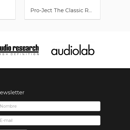
Pro-Ject The Classic Reference
Pro-
ewsletter
ombre*:
-Mail*: