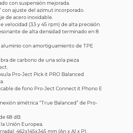
do con suspensión mejorada.
 con ajuste del azimut incorporado.
je de acero inoxidable.
e velocidad (33 y 45 rpm) de alta precisión.
esonante de alta densidad terminado en 8
e aluminio con amortiguamiento de TPE
ería
fibra de carbono de una sola pieza
ect.
sula Pro-Ject Pick it PRO Balanced
a.
cable de fono Pro-Ject Connect it Phono E
nexión simétrica “True Balanced” de Pro-
de 68 dB.
 la Unión Europea.
rrada): 462x145x345 mm (An x Al x P).