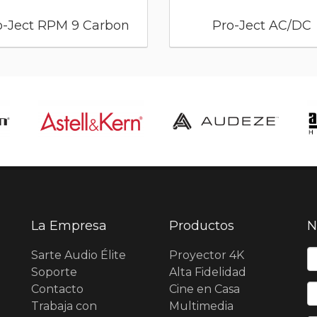
o-Ject RPM 9 Carbon
Pro-Ject AC/DC
La Empresa
Productos
N
N
Sarte Audio Élite
Proyector 4K
Soporte
Alta Fidelidad
Contacto
Cine en Casa
E
Trabaja con
Multimedia