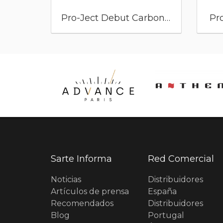
Pro-Ject Debut Carbon EVO
Pr
Sarte Informa
Red Comercial
Noticias
Distribuidores
Artículos de prensa
España
Recomendados
Distribuidores
Blog
Portugal