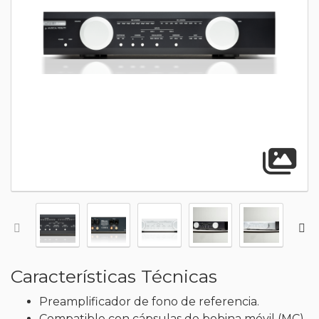
A
Características Técnicas
Preamplificador de fono de referencia.
Compatible con cápsulas de bobina móvil (MC)