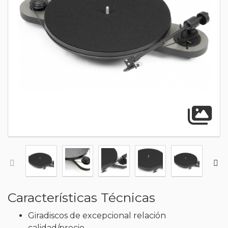
A
Características Técnicas
Giradiscos de excepcional relación
calidad/precio.