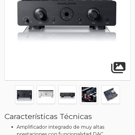
A
Características Técnicas
Amplificador integrado de muy altas
prestaciones con funcionalidad DAC.