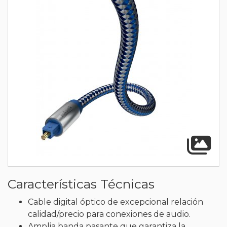
A
Características Técnicas
Cable digital óptico de excepcional relación
calidad/precio para conexiones de audio.
Amplia banda pasante que garantiza la