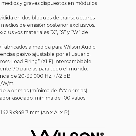
 medios y graves dispuestos en módulos
vidida en dos bloques de transductores.
medios de emisión posterior exclusivos.
xclusivos materiales “X”, “S” y “W” de
y fabricados a medida para Wilson Audio.
uencias pasivo ajustable por el usuario.
ross-Load Firing” (XLF) intercambiable.
ería
ente 70 parejas para todo el mundo.
cia de 20-33.000 Hz, +/-2 dB.
B/W/m.
e 3 ohmios (mínima de 1’77 ohmios).
ador asociado: mínima de 100 vatios
142’9x948’7 mm (An x Al x P).