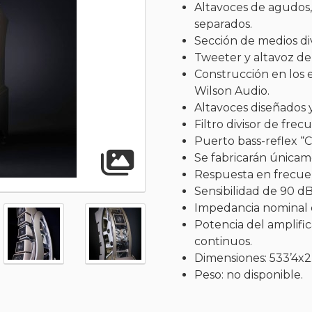
Altavoces de agudos,
separados.
Sección de medios di
Tweeter y altavoz de 
Construcción en los e
Wilson Audio.
Altavoces diseñados 
Filtro divisor de frec
Puerto bass-reflex “C
Abrir gal
Se fabricarán únicam
Respuesta en frecuen
Sensibilidad de 90 d
Impedancia nominal d
Potencia del amplific
continuos.
Dimensiones: 533’4x2.
Peso: no disponible.