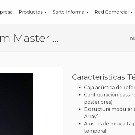
presa
Productos
Sarte Informa
Red Comercial
Wilson Audio Wamm Master Chronosonic
Ini
Características T
Caja acústica de refe
Configuración bass-ref
posteriores).
Estructura modular 
Array”.
Ajustes de muy alta 
temporal.