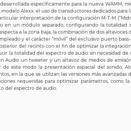
esarrollada específicamente para la nueva WAMM, mie
odelo Alexx: el uso de transductores dedicados para la
articular interpretación de la configuración M-T-M (“M
o en un módulo separado, configurando la totalidad 
especta a la zona baja, la combinación de dos altavoces 
 empleado y el carácter “móvil” del exclusivo puerto bass
sterior del recinto con el fin de optimizar la integració
 la totalidad del espectro de audio sin necesidad de
son Audio un tweeter y un altavoz de medios de emisión
zar de este modo la presentación espacial del sonido. 
tos, en la que se utilizan las versiones más avanzadas 
ciones requeridas para optimizar parámetros, como la v
o del espectro de audio.