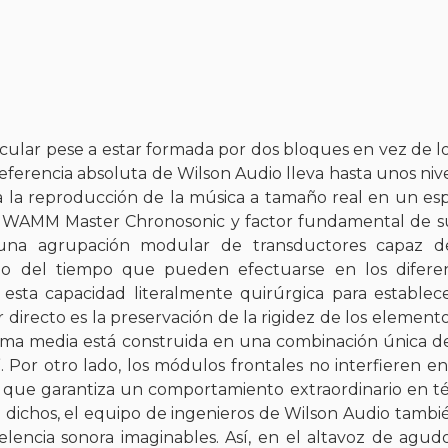
lar pese a estar formada por dos bloques en vez de los
referencia absoluta de Wilson Audio lleva hasta unos niv
ica la reproducción de la música a tamaño real en un e
a WAMM Master Chronosonic y factor fundamental de s
 una agrupación modular de transductores capaz de
io del tiempo que pueden efectuarse en los diferen
sta capacidad literalmente quirúrgica para establece
directo es la preservación de la rigidez de los elementos
ama media está construida en una combinación única d
. Por otro lado, los módulos frontales no interfieren 
que garantiza un comportamiento extraordinario en tér
dichos, el equipo de ingenieros de Wilson Audio tambié
elencia sonora imaginables. Así, en el altavoz de agudos