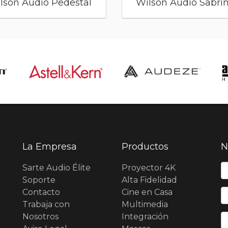
lson Audio Pedestal
Wilson Audio Sabri
La Empresa
Productos
N
N
Sarte Audio Élite
Proyector 4K
Soporte
Alta Fidelidad
Contacto
Cine en Casa
E
Trabaja con
Multimedia
Nosotros
Integración