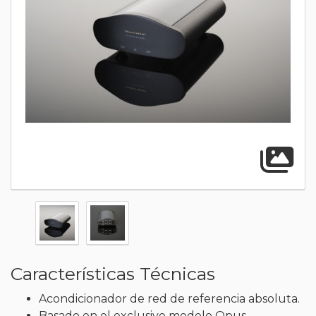
A
Características Técnicas
Acondicionador de red de referencia absoluta.
Basado en el exclusivo modelo Opus