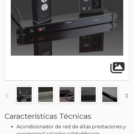
A
Características Técnicas
Acondicionador de red de altas prestaciones y
excepcional relación calidad/precio.