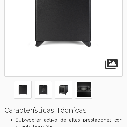
A
Características Técnicas
Subwoofer activo de altas prestaciones con
recinto hermético.