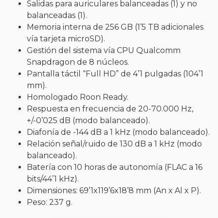
Salidas para auriculares balanceadas (1) y no
balanceadas (1).
Memoria interna de 256 GB (1’5 TB adicionales
vía tarjeta microSD).
Gestión del sistema vía CPU Qualcomm
Snapdragon de 8 núcleos.
Pantalla táctil “Full HD” de 4’1 pulgadas (104’1
mm).
Homologado Roon Ready.
Respuesta en frecuencia de 20-70.000 Hz,
+/-0’025 dB (modo balanceado).
Diafonía de -144 dB a 1 kHz (modo balanceado).
Relación señal/ruido de 130 dB a 1 kHz (modo
balanceado).
Batería con 10 horas de autonomía (FLAC a 16
bits/44’1 kHz).
Dimensiones: 69’1x119’6x18’8 mm (An x Al x P).
Peso: 237 g.