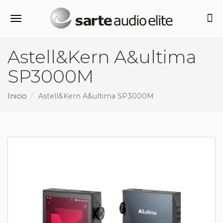
Alternar navegación
Astell&Kern A&ultima
SP3000M
Inicio
Astell&Kern A&ultima SP3000M