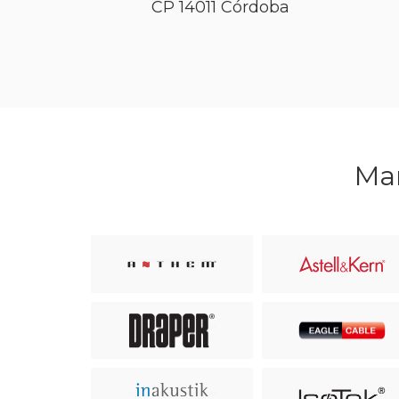
CP
14011
Córdoba
Mar