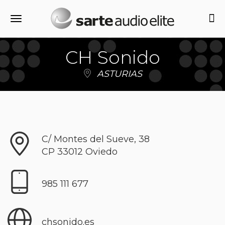
Alternar navegación
CH Sonido
ASTURIAS
C/ Montes del Sueve, 38
CP
33012
Oviedo
985 111 677
chsonido.es