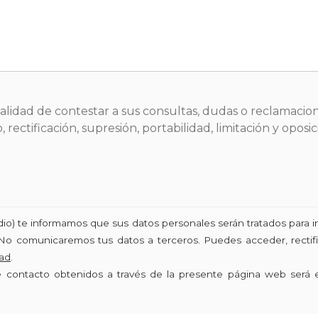
inalidad de contestar a sus consultas, dudas o reclamacion
 rectificación, supresión, portabilidad, limitación y opo
udio) te informamos que sus datos personales serán tratados para i
No comunicaremos tus datos a terceros. Puedes acceder, rectific
dad
.
de contacto obtenidos a través de la presente página web será 