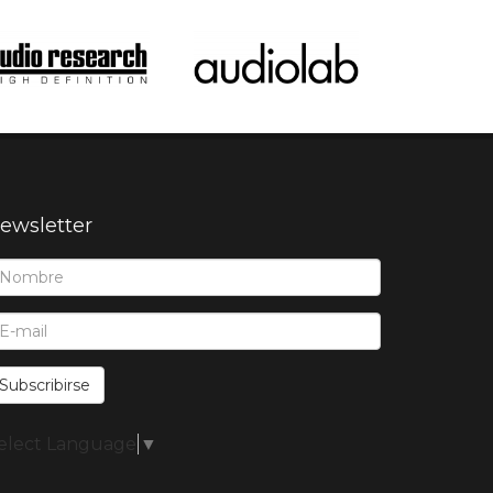
ewsletter
ombre*:
-Mail*:
Subscribirse
elect Language
▼