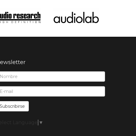
ewsletter
ombre*:
-Mail*:
Subscribirse
elect Language
▼