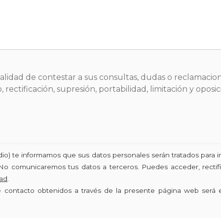
inalidad de contestar a sus consultas, dudas o reclamacion
 rectificación, supresión, portabilidad, limitación y opo
udio) te informamos que sus datos personales serán tratados para i
No comunicaremos tus datos a terceros. Puedes acceder, rectific
dad
.
de contacto obtenidos a través de la presente página web será 