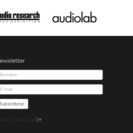
ewsletter
ombre*:
-Mail*:
Subscribirse
elect Language
▼