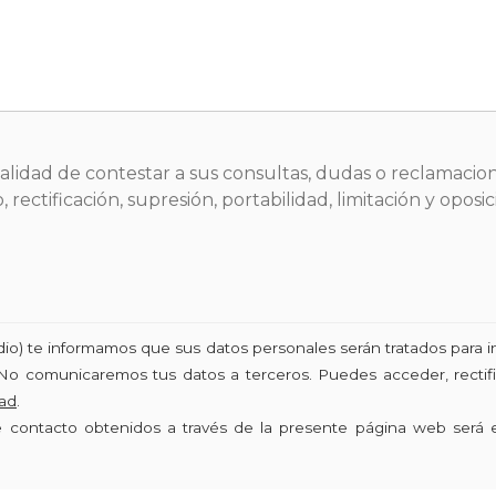
inalidad de contestar a sus consultas, dudas o reclamacion
 rectificación, supresión, portabilidad, limitación y opo
udio) te informamos que sus datos personales serán tratados para i
No comunicaremos tus datos a terceros. Puedes acceder, rectific
dad
.
de contacto obtenidos a través de la presente página web será 