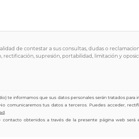
inalidad de contestar a sus consultas, dudas o reclamacion
 rectificación, supresión, portabilidad, limitación y opo
udio) te informamos que sus datos personales serán tratados para i
No comunicaremos tus datos a terceros. Puedes acceder, rectific
dad
.
de contacto obtenidos a través de la presente página web será 