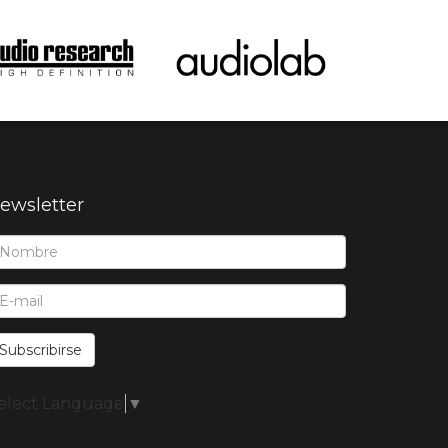
ewsletter
ombre*:
-Mail*:
Subscribirse
elect Language
▼