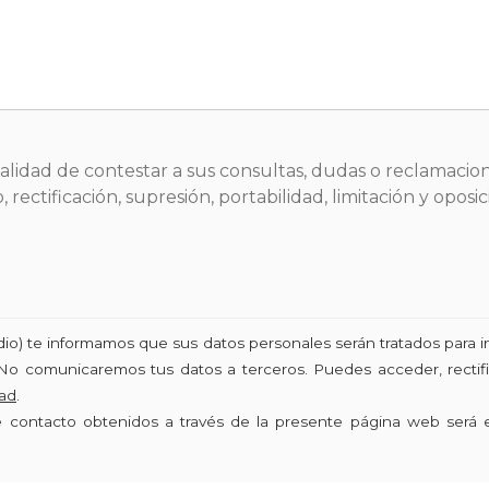
inalidad de contestar a sus consultas, dudas o reclamacion
 rectificación, supresión, portabilidad, limitación y opo
udio) te informamos que sus datos personales serán tratados para i
No comunicaremos tus datos a terceros. Puedes acceder, rectific
dad
.
de contacto obtenidos a través de la presente página web será 