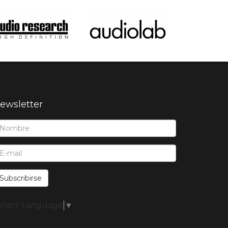
ewsletter
ombre*:
-Mail*:
Subscribirse
elect Language
▼