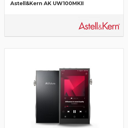
Astell&Kern AK UW100MKII