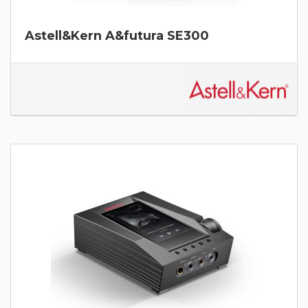
Astell&Kern A&futura SE300