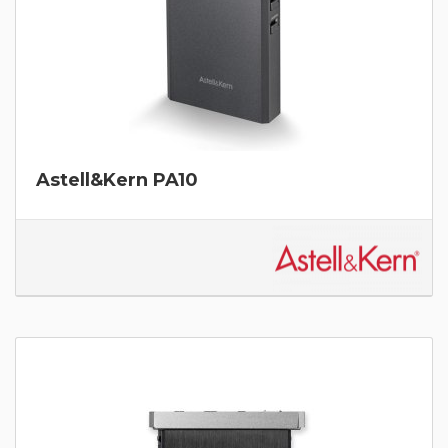
Astell&Kern PA10