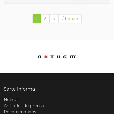
1
2
››
Último »
Sarte Informa
Noticias
Artículos de prensa
Recomendados