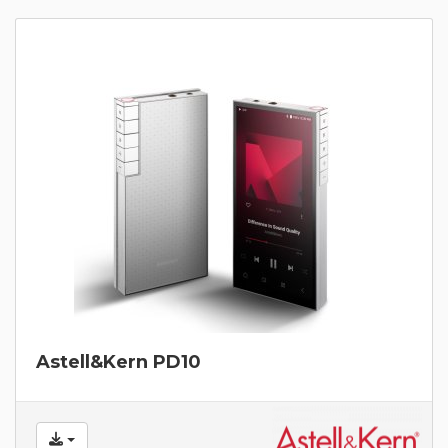
Astell&Kern PD10