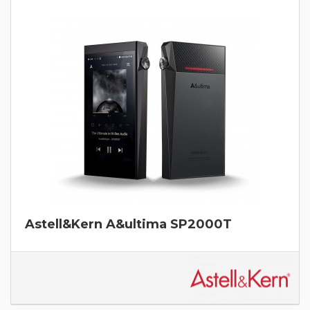
Astell&Kern A&ultima SP2000T